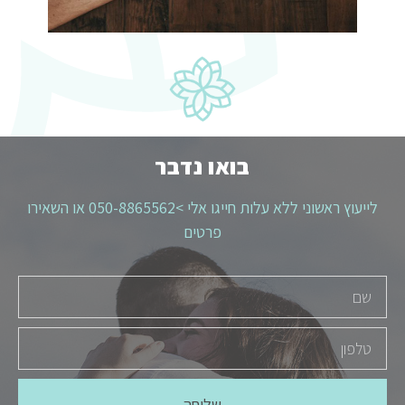
בואו נדבר
לייעוץ ראשוני ללא עלות חייגו אלי >
050-8865562
או השאירו
פרטים
שליחה